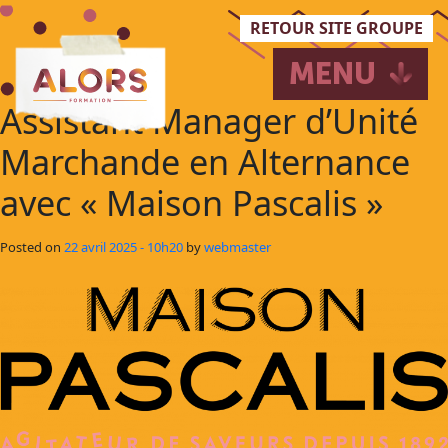
Passer au contenu principal
RETOUR SITE GROUPE
MENU
Assistant Manager d’Unité
Marchande en Alternance
avec « Maison Pascalis »
Posted on
22 avril 2025 - 10h20
by
webmaster