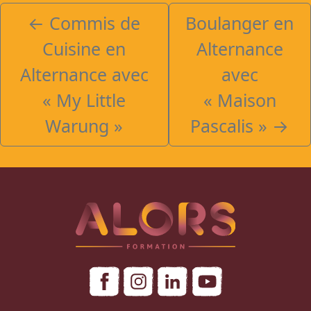
←
Commis de
Boulanger en
Cuisine en
Alternance
Alternance avec
avec
« My Little
« Maison
Warung »
Pascalis »
→